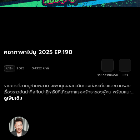
คชาภาพาไปมู 2025 EP.190
น13+
2025
0:43:52 นาที
รายการของฉัน
แชร์
รายการที่สายมูห้ามพลาด จะพาคุณออกเดินทางท่องเที่ยวและตามรอย
เรื่องราวอันน่าทึ่งกับปาฏิหาริย์ที่เกิดจากแรงศรัทธาของผู้คน พร้อมแนะนำ
ทริคการมูที่ถูกต้อง ให้ปังไปด้วยกัน พร้อมกับ มดดำ คชาภา
ดูเพิ่มเติม