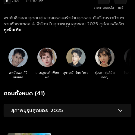
ท
2025
0:39:07 นาที
รายการของฉัน
แชร์
พบกับซิตคอมสุดอบอุ่นของครอบครัวบ้านสุดซอย กับเรื่องราวป่วนๆ
ชวนหัวเราะของ 4 พี่น้อง ในสุภาพบุรุษสุดซอย 2025 ดูย้อนหลังซิต
คอม สุภาพบุรุษสุดซอย 2025 ตอนล่าสุด ที่แรก ที่เดียว ทุกวันเสาร์
ดูเพิ่มเติม
เวลา 19.55 น.
อาณัตพล ศิริ
เศรษฐพงศ์ เพียง
จุฑาวุฒิ ภัทรกำพล
รุ่งรดา รุ่งลิขิต
รุ้งลาวั
ชุมแสง
พอ
เจริญ
หง
ตอนทั้งหมด (41)
สุภาพบุรุษสุดซอย 2025