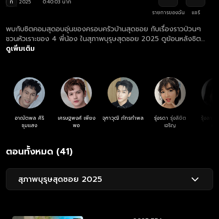
ท
2025
0:40:03 นาที
รายการของฉัน
แชร์
พบกับซิตคอมสุดอบอุ่นของครอบครัวบ้านสุดซอย กับเรื่องราวป่วนๆ
ชวนหัวเราะของ 4 พี่น้อง ในสุภาพบุรุษสุดซอย 2025 ดูย้อนหลังซิต
คอม สุภาพบุรุษสุดซอย 2025 ตอนล่าสุด ที่แรก ที่เดียว ทุกวันเสาร์
ดูเพิ่มเติม
เวลา 19.55 น.
อาณัตพล ศิริ
เศรษฐพงศ์ เพียง
จุฑาวุฒิ ภัทรกำพล
รุ่งรดา รุ่งลิขิต
รุ้งลาวั
ชุมแสง
พอ
เจริญ
หง
ตอนทั้งหมด (41)
สุภาพบุรุษสุดซอย 2025