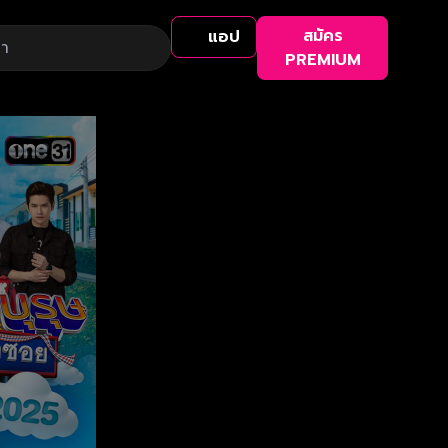
สมัคร
แอป
PREMIUM