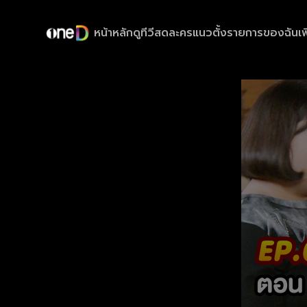
หน้าหลัก
ดูทีวีสด
ละครแนวตั้ง
รายการของฉัน
เพ