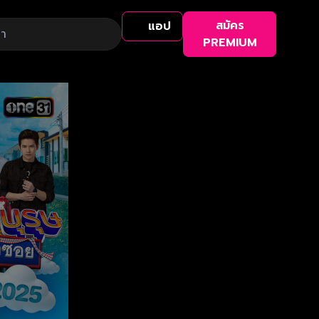
สมัคร
แอป
PREMIUM