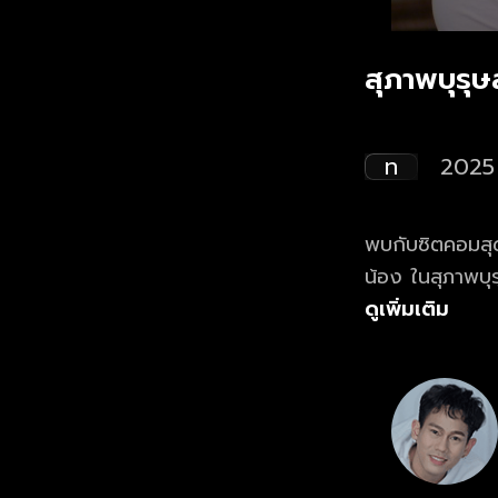
สุภาพบุรุ
ท
2025
พบกับซิตคอมสุด
น้อง ในสุภาพบุ
แรก ที่เดียว ทุ
ดูเพิ่มเติม