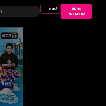
สมัคร
แอป
PREMIUM