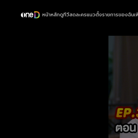
หน้าหลัก
ดูทีวีสด
ละครแนวตั้ง
รายการของฉัน
เพ