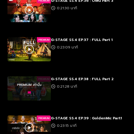
G-STAGE SS.4 EP.36 : OMG Part 3
PREMIUM
0:21:30 นาที
G-STAGE SS.4 EP.37 : FULL Part 1
PREMIUM
0:23:09 นาที
G-STAGE SS.4 EP.38 : FULL Part 2
PREMIUM
PREMIUM เท่านั้น
0:21:28 นาที
G-STAGE SS.4 EP.39 : GoldenMic Part1
PREMIUM
0:23:15 นาที