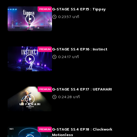
G-STAGE SS.4 EP.15 : Tippsy
PREMIUM
0:23:57 นาที
G-STAGE SS.4 EP.16 : Instinct
PREMIUM
0:24:17 นาที
G-STAGE SS.4 EP.17 : UEFAHARI
PREMIUM
0:24:28 นาที
G-STAGE SS.4 EP.18 : Clockwork
PREMIUM
Motionless