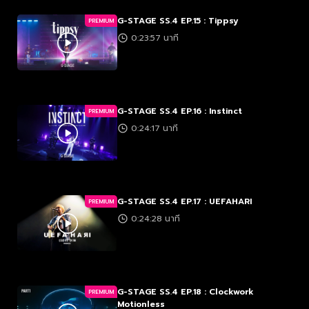
G-STAGE SS.4 EP.15 : Tippsy
PREMIUM
0:23:57 นาที
G-STAGE SS.4 EP.16 : Instinct
PREMIUM
0:24:17 นาที
G-STAGE SS.4 EP.17 : UEFAHARI
PREMIUM
0:24:28 นาที
G-STAGE SS.4 EP.18 : Clockwork
PREMIUM
Motionless