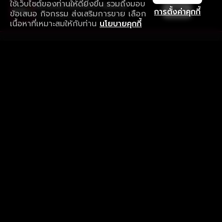
ใช้เว็บไซต์ของท่านให้ดียิ่งขึ้น รวมถึงมอบ
ใช้งานแอป ลื่นไหลกว่า ไม่มีสะดุด
เปิด
การตั้งค่าคุกกี้
ข้อเสนอ กิจกรรม ส่งเสริมการขาย เลือก
ดาวน์โหลดแอปเพื่อการรับชมที่ดีกว่า
เนื้อหาที่เหมาะสมให้กับท่าน
นโยบายคุกกี้
รับประสบการณ์ที่ดีที่สุดบนแอป
ภาษาไทย
คำถามที่พบบ่อย
แจ้งปัญหาการใช้งาน
ข้อกำหนดและเงื่อนไขการใช้งาน
นโยบายความเป็นส่วนตัว
ติดตามเรา