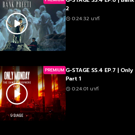
G-STAGE SS.4 EP.6 | Bank
2
0:24:32 นาที
G-STAGE SS.4 EP.7 | Onl
PREMIUM
Part 1
0:24:01 นาที