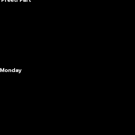
 Preeti Part
y Monday