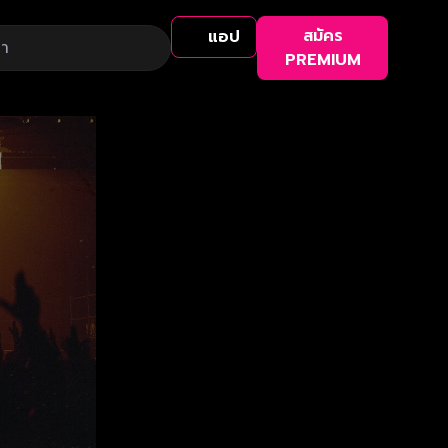
สมัคร
แอป
PREMIUM