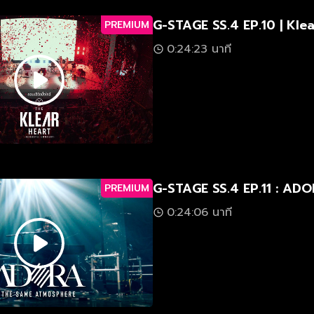
G-STAGE SS.4 EP.10 | Klea
PREMIUM
0:24:23 นาที
G-STAGE SS.4 EP.11 : AD
PREMIUM
0:24:06 นาที