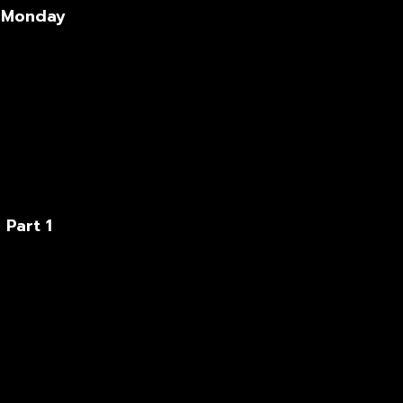
y Monday
 Part 1