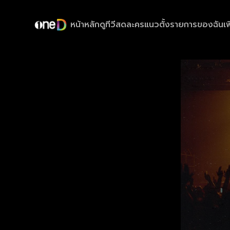
หน้าหลัก
ดูทีวีสด
ละครแนวตั้ง
รายการของฉัน
เพ