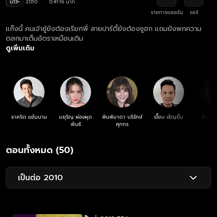
น13+
2010
0:41:16 นาที
รายการของฉัน
แชร์
แก๊งนี้ คนเจ้าชู้ยังต้องเรียกพี่ สายปาร์ตี้ยังต้องซูฮก แถมยังพกความ
ตลกมาเต็มอัตราเหมือนเดิม
ดูเพิ่มเติม
ชาคริต แย้มนาม
มยุริญ ผ่องผุด
พิมพ์มาดา บริรักษ์
เจี๊ยบ เชิญยิ้ม
วิชุดา 
พันธ์
ศุภกร
ตอนทั้งหมด (50)
เป็นต่อ 2010