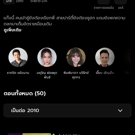
น13+
2010
0:40:13 นาที
รายการของฉัน
แชร์
แก๊งนี้ คนเจ้าชู้ยังต้องเรียกพี่ สายปาร์ตี้ยังต้องซูฮก แถมยังพกความ
ตลกมาเต็มอัตราเหมือนเดิม
ดูเพิ่มเติม
ชาคริต แย้มนาม
มยุริญ ผ่องผุด
พิมพ์มาดา บริรักษ์
เจี๊ยบ เชิญยิ้ม
วิชุดา 
พันธ์
ศุภกร
ตอนทั้งหมด (50)
เป็นต่อ 2010