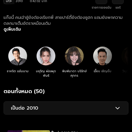
น13+
2010
0:42:02 นาที
รายการของฉัน
แชร์
แก๊งนี้ คนเจ้าชู้ยังต้องเรียกพี่ สายปาร์ตี้ยังต้องซูฮก แถมยังพกความ
ตลกมาเต็มอัตราเหมือนเดิม
ดูเพิ่มเติม
ชาคริต แย้มนาม
มยุริญ ผ่องผุด
พิมพ์มาดา บริรักษ์
เจี๊ยบ เชิญยิ้ม
วิชุดา 
พันธ์
ศุภกร
ตอนทั้งหมด (50)
เป็นต่อ 2010