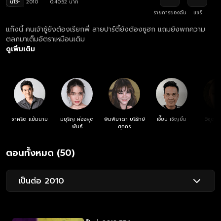
น13+
2010
0:40:52 นาที
รายการของฉัน
แชร์
แก๊งนี้ คนเจ้าชู้ยังต้องเรียกพี่ สายปาร์ตี้ยังต้องซูฮก แถมยังพกความ
ตลกมาเต็มอัตราเหมือนเดิม
ดูเพิ่มเติม
ชาคริต แย้มนาม
มยุริญ ผ่องผุด
พิมพ์มาดา บริรักษ์
เจี๊ยบ เชิญยิ้ม
วิชุดา 
พันธ์
ศุภกร
ตอนทั้งหมด (50)
เป็นต่อ 2010