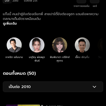
น13+
2010
0:39:44 นาที
รายการของฉัน
แชร์
แก๊งนี้ คนเจ้าชู้ยังต้องเรียกพี่ สายปาร์ตี้ยังต้องซูฮก แถมยังพกความ
ตลกมาเต็มอัตราเหมือนเดิม
ดูเพิ่มเติม
ชาคริต แย้มนาม
มยุริญ ผ่องผุด
พิมพ์มาดา บริรักษ์
เจี๊ยบ เชิญยิ้ม
วิชุดา 
พันธ์
ศุภกร
ตอนทั้งหมด (50)
เป็นต่อ 2010