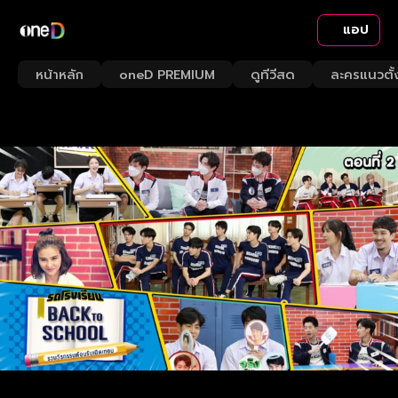
แอป
หน้าหลัก
oneD PREMIUM
ดูทีวีสด
ละครแนวตั้