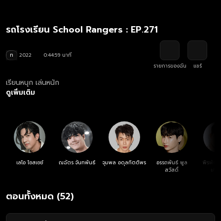
รถโรงเรียน School Rangers : EP.271
ท
2022
0:44:59 นาที
รายการของฉัน
แชร์
เรียนหนุก เล่นหนัก
ดูเพิ่มเติม
เลโอ โซสเซย์
ณฉัตร จันทพันธ์
จุมพล อดุลกิตติพร
อรรถพันธ์ พูล
พิรพัฒน
สวัสดิ์
เศรษ
ตอนทั้งหมด (52)