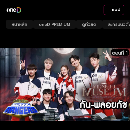
แอป
หน้าหลัก
oneD PREMIUM
ดูทีวีสด
ละครแนวตั้