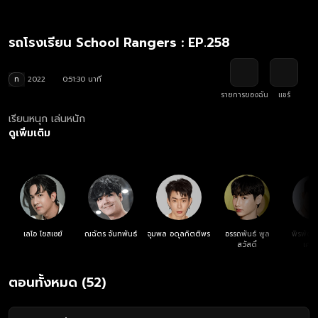
รถโรงเรียน School Rangers : EP.258
ท
2022
0:51:30 นาที
รายการของฉัน
แชร์
เรียนหนุก เล่นหนัก
ดูเพิ่มเติม
เลโอ โซสเซย์
ณฉัตร จันทพันธ์
จุมพล อดุลกิตติพร
อรรถพันธ์ พูล
พิรพัฒน
สวัสดิ์
เศรษ
ตอนทั้งหมด (52)