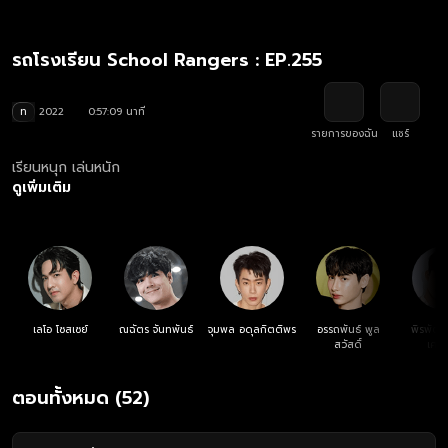
รถโรงเรียน School Rangers : EP.255
ท
2022
0:57:09 นาที
รายการของฉัน
แชร์
เรียนหนุก เล่นหนัก
ดูเพิ่มเติม
เลโอ โซสเซย์
ณฉัตร จันทพันธ์
จุมพล อดุลกิตติพร
อรรถพันธ์ พูล
พิรพัฒน
สวัสดิ์
เศรษ
ตอนทั้งหมด (52)