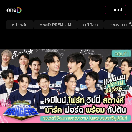
แอป
หน้าหลัก
oneD PREMIUM
ดูทีวีสด
ละครแนวตั้