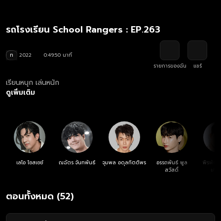
รถโรงเรียน School Rangers : EP.263
ท
2022
0:49:50 นาที
รายการของฉัน
แชร์
เรียนหนุก เล่นหนัก
ดูเพิ่มเติม
เลโอ โซสเซย์
ณฉัตร จันทพันธ์
จุมพล อดุลกิตติพร
อรรถพันธ์ พูล
พิรพัฒน
สวัสดิ์
เศรษ
ตอนทั้งหมด (52)