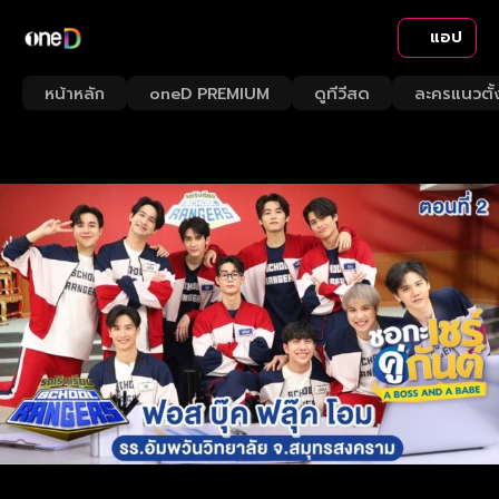
แอป
หน้าหลัก
oneD PREMIUM
ดูทีวีสด
ละครแนวตั้