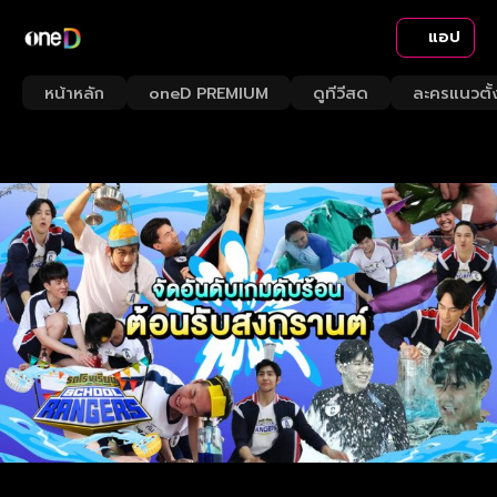
แอป
หน้าหลัก
oneD PREMIUM
ดูทีวีสด
ละครแนวตั้