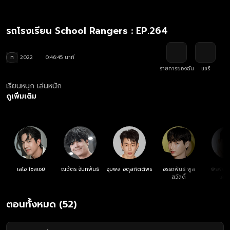
รถโรงเรียน School Rangers : EP.264
ท
2022
0:46:45 นาที
รายการของฉัน
แชร์
เรียนหนุก เล่นหนัก
ดูเพิ่มเติม
เลโอ โซสเซย์
ณฉัตร จันทพันธ์
จุมพล อดุลกิตติพร
อรรถพันธ์ พูล
พิรพัฒน
สวัสดิ์
เศรษ
ตอนทั้งหมด (52)