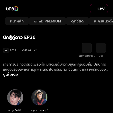
แอป
Playback
/
Mute
หน้าหลัก
oneD PREMIUM
ดูทีวีสด
ละครแนวตั้
Loaded
:
Rate
2.09%
นักสู้คู่ดาว EP26
ท
2022
0:47:44 นาที
รายการของฉัน
แชร์
รายการประกวดร้องเพลงที่จะมาเติมเต็มความสุขให้คุณอมยิ้มไปกับการ
แข่งขันร้องเพลงที่สนุกและเฮฮาไปพร้อมกัน ซึ่งนอกจากเสียงร้องของ
ตัวเองที่จะทำให้ชนะแล้ว อีกหนึ่งตัวช่วยสำคัญก็คือ “นักร้องลูกทุ่งหน้า
ดูเพิ่มเติม
ใหม่ไฟแรง” ที่ผู้เข้าแข่งขันเลือกเอง และยิ่งไปกว่านั้น “ดวง” ก็เป็นอีก
อย่างที่จะช่วยให้ผู้เข้าแข่งขันได้เงินทวีคูณ... เสียง 50 ดวง 50 ชนะปั๊บ!
รับเงินรางวัลปุ๊บ!
วราวุธ โพธิ์ยิ้ม
ครูสลา คุณวุฒิ