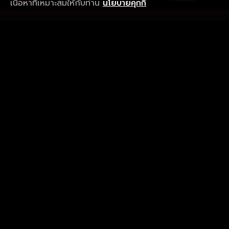
เนื้อหาที่เหมาะสมให้กับท่าน
นโยบายคุกกี้
รับประสบการณ์ที่ดีที่สุดบนแอป
ภาษาไทย
คำถามที่พบบ่อย
แจ้งปัญหาการใช้งาน
ข้อกำหนดและเงื่อนไขการใช้งาน
นโยบายความเป็นส่วนตัว
ติดตามเรา
Version 8.1.0