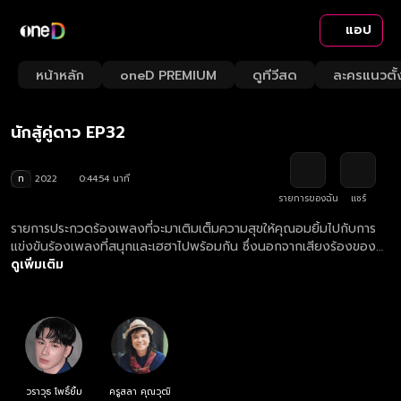
แอป
Playback
/
Mute
หน้าหลัก
oneD PREMIUM
ดูทีวีสด
ละครแนวตั้
Loaded
:
Rate
1.55%
นักสู้คู่ดาว EP32
ท
2022
0:44:54 นาที
รายการของฉัน
แชร์
รายการประกวดร้องเพลงที่จะมาเติมเต็มความสุขให้คุณอมยิ้มไปกับการ
แข่งขันร้องเพลงที่สนุกและเฮฮาไปพร้อมกัน ซึ่งนอกจากเสียงร้องของ
ตัวเองที่จะทำให้ชนะแล้ว อีกหนึ่งตัวช่วยสำคัญก็คือ “นักร้องลูกทุ่งหน้า
ดูเพิ่มเติม
ใหม่ไฟแรง” ที่ผู้เข้าแข่งขันเลือกเอง และยิ่งไปกว่านั้น “ดวง” ก็เป็นอีก
อย่างที่จะช่วยให้ผู้เข้าแข่งขันได้เงินทวีคูณ... เสียง 50 ดวง 50 ชนะปั๊บ!
รับเงินรางวัลปุ๊บ!
วราวุธ โพธิ์ยิ้ม
ครูสลา คุณวุฒิ