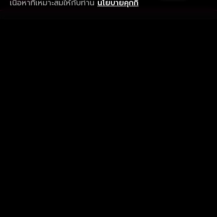
เนื้อหาที่เหมาะสมให้กับท่าน
นโยบายคุกกี้
รับประสบการณ์ที่ดีที่สุดบนแอป
ภาษาไทย
คำถามที่พบบ่อย
แจ้งปัญหาการใช้งาน
ข้อกำหนดและเงื่อนไขการใช้งาน
นโยบายความเป็นส่วนตัว
ติดตามเรา
Version 8.1.0