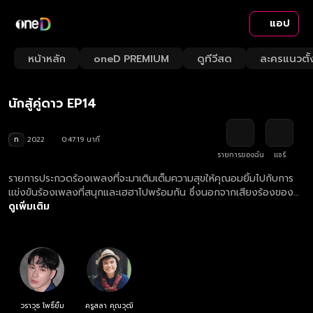
แอป
Playback
/
Mute
หน้าหลัก
oneD PREMIUM
ดูทีวีสด
ละครแนวตั้
Loaded
:
Rate
2.11%
นักสู้คู่ดาว EP14
ท
2022
0:47:19 นาที
รายการของฉัน
แชร์
รายการประกวดร้องเพลงที่จะมาเติมเต็มความสุขให้คุณอมยิ้มไปกับการ
แข่งขันร้องเพลงที่สนุกและเฮฮาไปพร้อมกัน ซึ่งนอกจากเสียงร้องของ
ตัวเองที่จะทำให้ชนะแล้ว อีกหนึ่งตัวช่วยสำคัญก็คือ “นักร้องลูกทุ่งหน้า
ดูเพิ่มเติม
ใหม่ไฟแรง” ที่ผู้เข้าแข่งขันเลือกเอง และยิ่งไปกว่านั้น “ดวง” ก็เป็นอีก
อย่างที่จะช่วยให้ผู้เข้าแข่งขันได้เงินทวีคูณ... เสียง 50 ดวง 50 ชนะปั๊บ!
รับเงินรางวัลปุ๊บ!
วราวุธ โพธิ์ยิ้ม
ครูสลา คุณวุฒิ