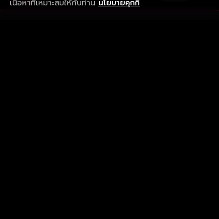
เนื้อหาที่เหมาะสมให้กับท่าน
นโยบายคุกกี้
รับประสบการณ์ที่ดีที่สุดบนแอป
ภาษาไทย
คำถามที่พบบ่อย
แจ้งปัญหาการใช้งาน
ข้อกำหนดและเงื่อนไขการใช้งาน
นโยบายความเป็นส่วนตัว
ติดตามเรา
Version 8.1.0