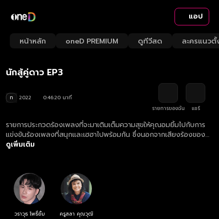
แอป
Playback
/
Mute
หน้าหลัก
oneD PREMIUM
ดูทีวีสด
ละครแนวตั้
Loaded
:
Rate
1.51%
นักสู้คู่ดาว EP3
ท
2022
0:46:20 นาที
รายการของฉัน
แชร์
รายการประกวดร้องเพลงที่จะมาเติมเต็มความสุขให้คุณอมยิ้มไปกับการ
แข่งขันร้องเพลงที่สนุกและเฮฮาไปพร้อมกัน ซึ่งนอกจากเสียงร้องของ
ตัวเองที่จะทำให้ชนะแล้ว อีกหนึ่งตัวช่วยสำคัญก็คือ “นักร้องลูกทุ่งหน้า
ดูเพิ่มเติม
ใหม่ไฟแรง” ที่ผู้เข้าแข่งขันเลือกเอง และยิ่งไปกว่านั้น “ดวง” ก็เป็นอีก
อย่างที่จะช่วยให้ผู้เข้าแข่งขันได้เงินทวีคูณ... เสียง 50 ดวง 50 ชนะปั๊บ!
รับเงินรางวัลปุ๊บ!
วราวุธ โพธิ์ยิ้ม
ครูสลา คุณวุฒิ