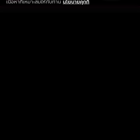
เนื้อหาที่เหมาะสมให้กับท่าน
นโยบายคุกกี้
รับประสบการณ์ที่ดีที่สุดบนแอป
ภาษาไทย
คำถามที่พบบ่อย
แจ้งปัญหาการใช้งาน
ข้อกำหนดและเงื่อนไขการใช้งาน
นโยบายความเป็นส่วนตัว
ติดตามเรา
Version 8.1.0