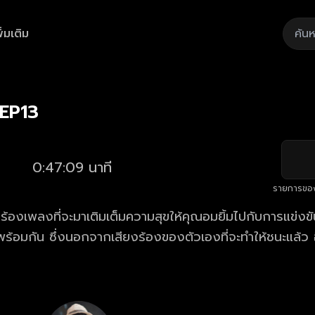
ิ่มเติม
Playback
/
Mute
Loaded
:
Rate
2.12%
ว EP13
0:47:09 นาที
รายการขอ
องเพลงที่จะมาเติมเต็มความสุขให้คุณอมยิ้มไปกับการแข่งขั
ร้อมกัน ซึ่งนอกจากเสียงร้องของตัวเองที่จะทำให้ชนะแล้ว อ
้องลูกทุ่งหน้าใหม่ไฟแรง” ที่ผู้เข้าแข่งขันเลือกเอง และยิ่งไ
่จะช่วยให้ผู้เข้าแข่งขันได้เงินทวีคูณ... เสียง 50 ดวง 50 ชนะปั