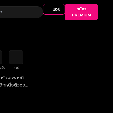
สมัคร
แอป
PREMIUM
งฉัน
แชร์
นร้องเพลงที่
ีกหนึ่งตัวช่วย
ปกว่านั้น “ดวง”
๊บ! รับเงิน