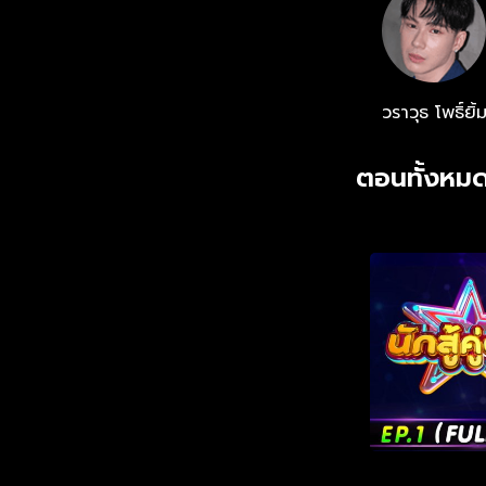
วราวุธ โพธิ์ยิ้
ตอนทั้งหมด