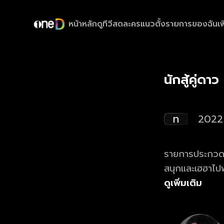
หน้าหลัก
ดูทีวีสด
ละครแนวตั้ง
รายการของฉัน
เพ
นักสู้คู่ดา
ท
2022
รายการประกวดร้
สนุกและเฮฮาไปพ
สำคัญก็คือ “นักร
ดูเพิ่มเติม
ก็เป็นอีกอย่างที
รางวัลปุ๊บ!