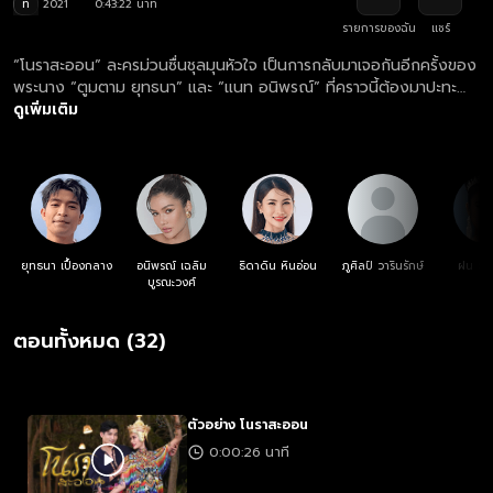
ท
2021
0:43:22 นาที
รายการของฉัน
แชร์
“โนราสะออน” ละครม่วนซื่นชุลมุนหัวใจ เป็นการกลับมาเจอกันอีกครั้งของ
พระนาง “ตูมตาม ยุทธนา” และ “แนท อนิพรณ์” ที่คราวนี้ต้องมาปะทะ
คารมเป็นคู่กัดกันอย่างเผ็ดมันส์!... เมื่อสาวใต้ตาคมแฝงตัวเข้าไปใน
ดูเพิ่มเติม
โรงงานของคุณตาหวังประสานรอยร้าวระหว่างตาและแม่ของตัวเอง จน
ได้พบกับหนุ่มอีสานหัวใจสะออน ความสนุกสนานทั้งหรอยทั้งม่วนจึง
บังเกิด!
ยุทธนา เปื้องกลาง
อนิพรณ์ เฉลิม
ธิดาดิน หินอ่อน
ภูศิลป์ วารินรักษ์
ฝน ธน
บูรณะวงศ์
ตอนทั้งหมด (32)
ตัวอย่าง โนราสะออน
0:00:26 นาที