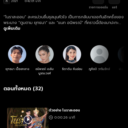
ท
2021
0:42:01 นาที
รายการของฉัน
แชร์
“โนราสะออน” ละครม่วนซื่นชุลมุนหัวใจ เป็นการกลับมาเจอกันอีกครั้งของ
พระนาง “ตูมตาม ยุทธนา” และ “แนท อนิพรณ์” ที่คราวนี้ต้องมาปะทะ
คารมเป็นคู่กัดกันอย่างเผ็ดมันส์!... เมื่อสาวใต้ตาคมแฝงตัวเข้าไปใน
ดูเพิ่มเติม
โรงงานของคุณตาหวังประสานรอยร้าวระหว่างตาและแม่ของตัวเอง จน
ได้พบกับหนุ่มอีสานหัวใจสะออน ความสนุกสนานทั้งหรอยทั้งม่วนจึง
บังเกิด!
ยุทธนา เปื้องกลาง
อนิพรณ์ เฉลิม
ธิดาดิน หินอ่อน
ภูศิลป์ วารินรักษ์
ฝน ธน
บูรณะวงศ์
ตอนทั้งหมด (32)
ตัวอย่าง โนราสะออน
0:00:26 นาที