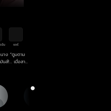
งฉัน
แชร์
ระนาง “ตูมตาม
ส์!... เมื่อสาว
ะแม่ของตัวเอง
ด!