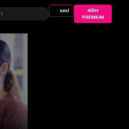
สมัคร
แอป
PREMIUM