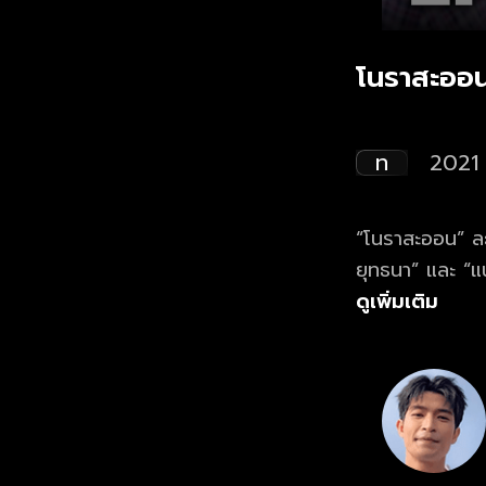
โนราสะออน
ท
2021
“โนราสะออน” ละ
ยุทธนา” และ “แน
ใต้ตาคมแฝงตัว
ดูเพิ่มเติม
จนได้พบกับหนุ่