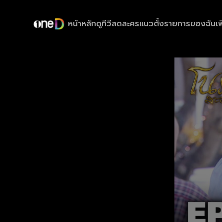
หน้าหลัก
ดูทีวีสด
ละครแนวตั้ง
รายการของฉัน
เพ