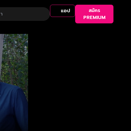
สมัคร
แอป
PREMIUM