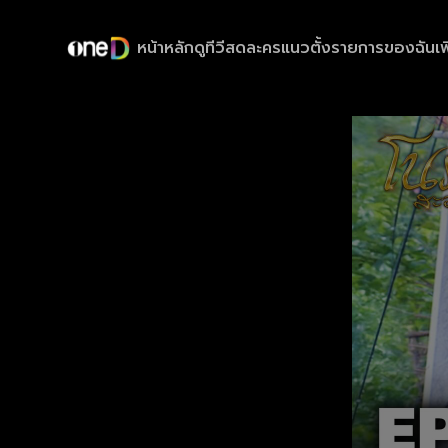
หน้าหลัก
ดูทีวีสด
ละครแนวตั้ง
รายการของฉัน
เพ