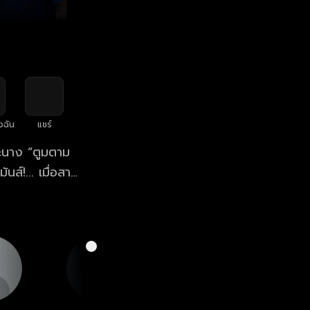
งฉัน
แชร์
ระนาง “ตูมตาม
ส์!... เมื่อสาว
ะแม่ของตัวเอง
ด!