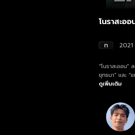
โนราสะออน
ท
2021
“โนราสะออน” ละ
ยุทธนา” และ “แน
ใต้ตาคมแฝงตัว
ดูเพิ่มเติม
จนได้พบกับหนุ่