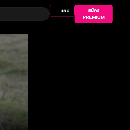
สมัคร
แอป
PREMIUM