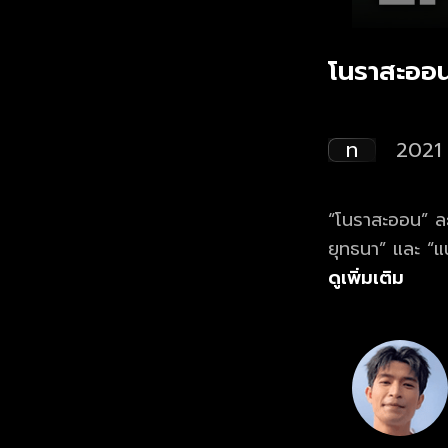
โนราสะออ
ท
2021
“โนราสะออน” ละ
ยุทธนา” และ “แน
ใต้ตาคมแฝงตัว
ดูเพิ่มเติม
จนได้พบกับหนุ่