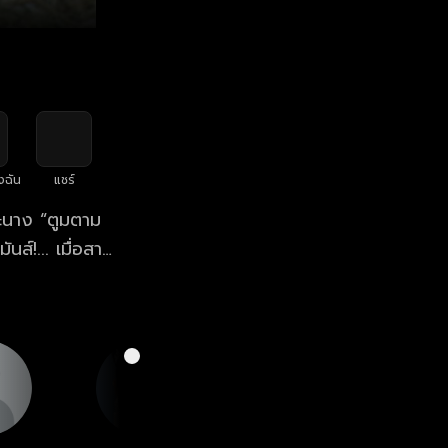
งฉัน
แชร์
ระนาง “ตูมตาม
ส์!... เมื่อสาว
ะแม่ของตัวเอง
ด!