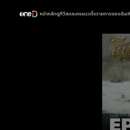
หน้าหลัก
ดูทีวีสด
ละครแนวตั้ง
รายการของฉัน
เพ