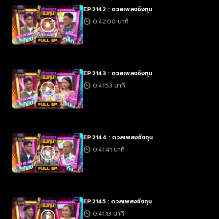
EP.2142 : ดวลเพลงชิงทุน
0:42:00 นาที
EP.2143 : ดวลเพลงชิงทุน
0:41:53 นาที
EP.2144 : ดวลเพลงชิงทุน
0:41:41 นาที
EP.2145 : ดวลเพลงชิงทุน
0:41:13 นาที