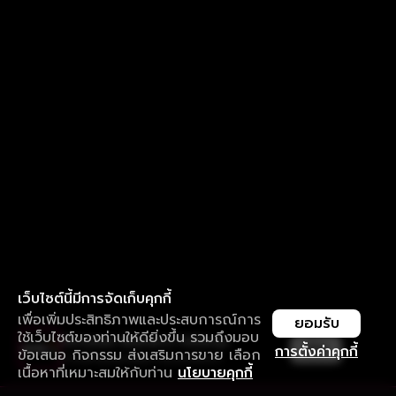
เว็บไซต์นี้มีการจัดเก็บคุกกี้
เพื่อเพิ่มประสิทธิภาพและประสบการณ์การ
ยอมรับ
ใช้เว็บไซต์ของท่านให้ดียิ่งขึ้น รวมถึงมอบ
ใช้งานแอป ลื่นไหลกว่า ไม่มีสะดุด
เปิด
การตั้งค่าคุกกี้
ข้อเสนอ กิจกรรม ส่งเสริมการขาย เลือก
ดาวน์โหลดแอปเพื่อการรับชมที่ดีกว่า
เนื้อหาที่เหมาะสมให้กับท่าน
นโยบายคุกกี้