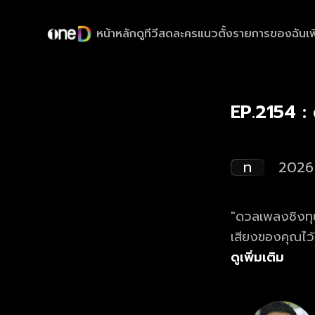
หน้าหลัก
ดูทีวีสด
ละครแนวตั้ง
รายการของฉัน
เพ
EP.2154 :
ท
2026
"ดวลเพลงชิงทุน
เสียงของคุณไว
ดูย้อนหลังรายก
ดูเพิ่มเติม