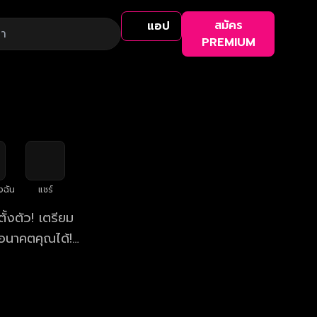
สมัคร
แอป
PREMIUM
งฉัน
แชร์
้งตัว! เตรียม
อนาคตคุณได้!
า 19.00 น.