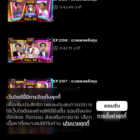
0:42:49 นาที
EP.2136 : ดวลเพลงชิงทุน
0:42:15 นาที
EP.2137 : ดวลเพลงชิงทุน
0:41:18 นาที
เว็บไซต์นี้มีการจัดเก็บคุกกี้
เพื่อเพิ่มประสิทธิภาพและประสบการณ์การ
ยอมรับ
ใช้เว็บไซต์ของท่านให้ดียิ่งขึ้น รวมถึงมอบ
ใช้งานแอป ลื่นไหลกว่า ไม่มีสะดุด
เปิด
การตั้งค่าคุกกี้
ข้อเสนอ กิจกรรม ส่งเสริมการขาย เลือก
ดาวน์โหลดแอปเพื่อการรับชมที่ดีกว่า
EP.2138 : ดวลเพลงชิงทุน
เนื้อหาที่เหมาะสมให้กับท่าน
นโยบายคุกกี้
0:40:56 นาที