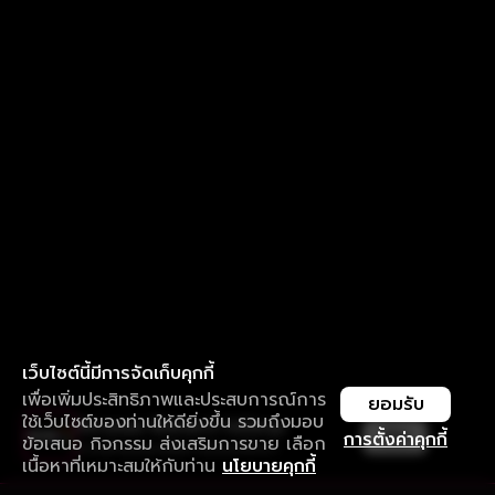
เว็บไซต์นี้มีการจัดเก็บคุกกี้
เพื่อเพิ่มประสิทธิภาพและประสบการณ์การ
ยอมรับ
ใช้เว็บไซต์ของท่านให้ดียิ่งขึ้น รวมถึงมอบ
ใช้งานแอป ลื่นไหลกว่า ไม่มีสะดุด
เปิด
การตั้งค่าคุกกี้
ข้อเสนอ กิจกรรม ส่งเสริมการขาย เลือก
ดาวน์โหลดแอปเพื่อการรับชมที่ดีกว่า
เนื้อหาที่เหมาะสมให้กับท่าน
นโยบายคุกกี้