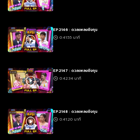
EP.2146 : ดวลเพลงชิงทุน
0:41:55 นาที
EP.2147 : ดวลเพลงชิงทุน
0:42:34 นาที
EP.2148 : ดวลเพลงชิงทุน
0:41:20 นาที