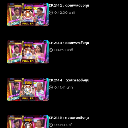
EP.2142 : ดวลเพลงชิงทุน
0:42:00 นาที
EP.2143 : ดวลเพลงชิงทุน
0:41:53 นาที
EP.2144 : ดวลเพลงชิงทุน
0:41:41 นาที
EP.2145 : ดวลเพลงชิงทุน
0:41:13 นาที