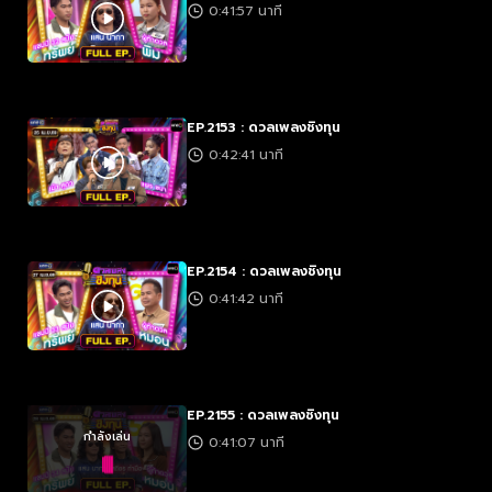
0:41:57 นาที
EP.2153 : ดวลเพลงชิงทุน
0:42:41 นาที
EP.2154 : ดวลเพลงชิงทุน
0:41:42 นาที
EP.2155 : ดวลเพลงชิงทุน
กำลังเล่น
0:41:07 นาที