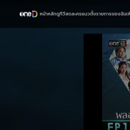
หน้าหลัก
ดูทีวีสด
ละครแนวตั้ง
รายการของฉัน
เพ