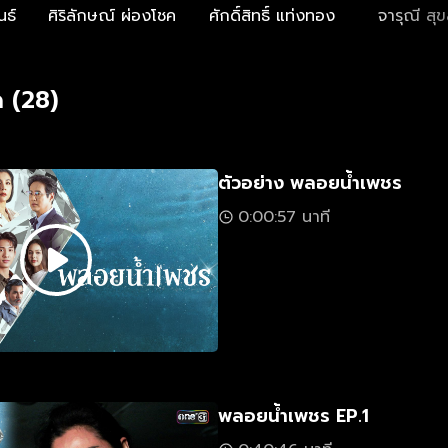
นธ์
ศิริลักษณ์ ผ่องโชค
ศักดิ์สิทธิ์ แท่งทอง
จารุณี สุขส
 (28)
ตัวอย่าง พลอยน้ำเพชร
0:00:57 นาที
พลอยน้ำเพชร EP.1