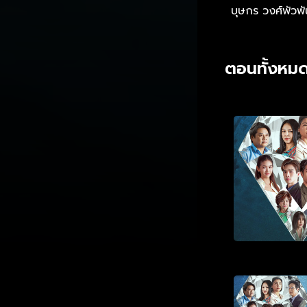
บุษกร วงศ์พัวพั
ตอนทั้งหมด