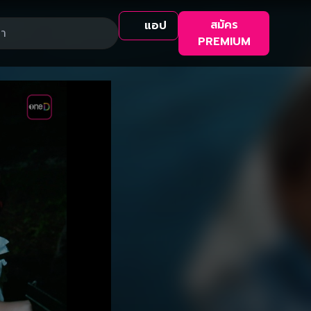
สมัคร
แอป
PREMIUM