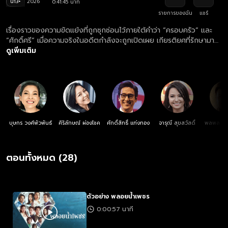
น13+
2026
0:41:45 นาที
รายการของฉัน
แชร์
เรื่องราวของความขัดแย้งที่ถูกซุกซ่อนไว้ภายใต้คำว่า “ครอบครัว” และ
“ศักดิ์ศรี” เมื่อความจริงในอดีตกำลังจะถูกเปิดเผย เกียรติยศที่รักษามา
นานอาจพังทลายลงเพราะผลประโยชน์ที่ขัดกัน
ดูเพิ่มเติม
บุษกร วงศ์พัวพันธ์
ศิริลักษณ์ ผ่องโชค
ศักดิ์สิทธิ์ แท่งทอง
จารุณี สุขสวัสดิ์
พลพล พล
ตอนทั้งหมด (28)
ตัวอย่าง พลอยน้ำเพชร
0:00:57 นาที