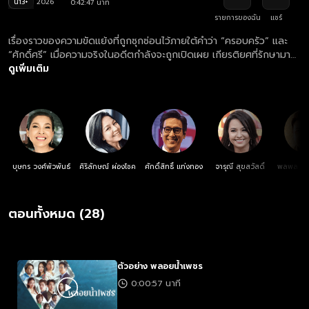
น13+
2026
0:42:47 นาที
รายการของฉัน
แชร์
เรื่องราวของความขัดแย้งที่ถูกซุกซ่อนไว้ภายใต้คำว่า “ครอบครัว” และ
“ศักดิ์ศรี” เมื่อความจริงในอดีตกำลังจะถูกเปิดเผย เกียรติยศที่รักษามา
นานอาจพังทลายลงเพราะผลประโยชน์ที่ขัดกัน
ดูเพิ่มเติม
บุษกร วงศ์พัวพันธ์
ศิริลักษณ์ ผ่องโชค
ศักดิ์สิทธิ์ แท่งทอง
จารุณี สุขสวัสดิ์
พลพล พล
ตอนทั้งหมด (28)
ตัวอย่าง พลอยน้ำเพชร
0:00:57 นาที