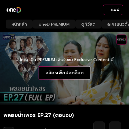
แอป
หน้าหลัก
oneD PREMIUM
ดูทีวีสด
ละครแนวตั้
อัปเกรดเป็น PREMIUM เพื่อรับชม Exclusive Content นี้
สมัครเพื่อปลดล็อก
พลอยน้ำเพชร EP.27 (ตอนจบ)