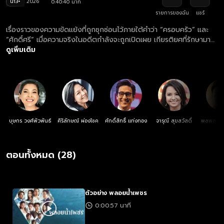
น13+
2026
0:40:40 นาที
รายการของฉัน
แชร์
เรื่องราวของความขัดแย้งที่ถูกซุกซ่อนไว้ภายใต้คำว่า “ครอบครัว” และ
“ศักดิ์ศรี” เมื่อความจริงในอดีตกำลังจะถูกเปิดเผย เกียรติยศที่รักษามา
นานอาจพังทลายลงเพราะผลประโยชน์ที่ขัดกัน
ดูเพิ่มเติม
บุษกร วงศ์พัวพันธ์
ศิริลักษณ์ ผ่องโชค
ศักดิ์สิทธิ์ แท่งทอง
จารุณี สุขสวัสดิ์
พลพล พล
ตอนทั้งหมด (28)
ตัวอย่าง พลอยน้ำเพชร
0:00:57 นาที