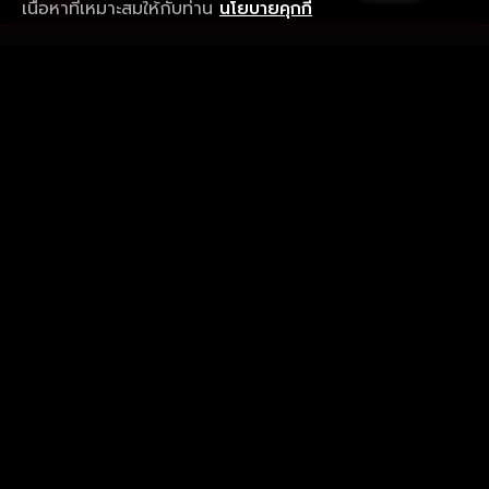
เนื้อหาที่เหมาะสมให้กับท่าน
นโยบายคุกกี้
รับประสบการณ์ที่ดีที่สุดบนแอป
ภาษาไทย
คำถามที่พบบ่อย
แจ้งปัญหาการใช้งาน
ข้อกำหนดและเงื่อนไขการใช้งาน
นโยบายความเป็นส่วนตัว
ติดตามเรา
Version 8.1.0