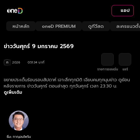
แอป
Playback
/
Mute
หน้าหลัก
oneD PREMIUM
ดูทีวีสด
ละครแนวตั้
Loaded
:
Rate
1.36%
ข่าววันศุกร์ 9 มกราคม 2569
ท
2026
0:51:34 นาที
รายการของฉัน
แชร์
ขยายประเด็นร้อนรอบสัปดาห์ เจาะลึกทุกมิติ เฉียบคมทุกมุมข่าว ดูย้อน
หลังรายการ ข่าววันศุกร์ ตอนล่าสุด ทุกวันศุกร์ เวลา 23:30 น.
ดูเพิ่มเติม
ธีมะ กาญจนไพริน