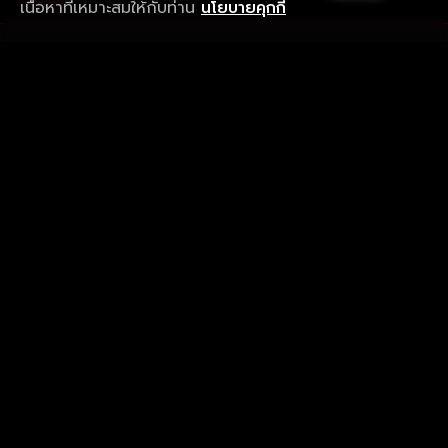
เนื้อหาที่เหมาะสมให้กับท่าน
นโยบายคุกกี้
รับประสบการณ์ที่ดีที่สุดบนแอป
ภาษาไทย
คำถามที่พบบ่อย
แจ้งปัญหาการใช้งาน
ข้อกำหนดและเงื่อนไขการใช้งาน
นโยบายความเป็นส่วนตัว
ติดตามเรา
Version 8.1.0