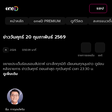
แอป
Playback
/
Mute
หน้าหลัก
oneD PREMIUM
ดูทีวีสด
ละครแนวตั้
Loaded
:
Rate
1.97%
ข่าววันศุกร์ 20 กุมภาพันธ์ 2569
ท
2026
0:50:39 นาที
รายการของฉัน
แชร์
ขยายประเด็นร้อนรอบสัปดาห์ เจาะลึกทุกมิติ เฉียบคมทุกมุมข่าว ดูย้อน
หลังรายการ ข่าววันศุกร์ ตอนล่าสุด ทุกวันศุกร์ เวลา 23:30 น.
ดูเพิ่มเติม
ธีมะ กาญจนไพริน