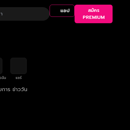
สมัคร
แอป
PREMIUM
งฉัน
แชร์