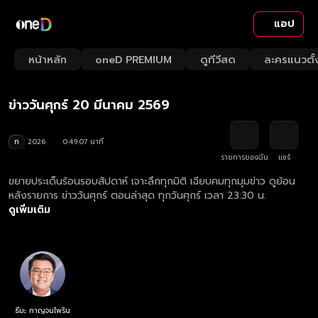
แอป
Playback
/
Mute
หน้าหลัก
oneD PREMIUM
ดูทีวีสด
ละครแนวตั้
Loaded
:
Rate
2.04%
ข่าววันศุกร์ 20 มีนาคม 2569
ท
2026
0:49:07 นาที
รายการของฉัน
แชร์
ขยายประเด็นร้อนรอบสัปดาห์ เจาะลึกทุกมิติ เฉียบคมทุกมุมข่าว ดูย้อน
หลังรายการ ข่าววันศุกร์ ตอนล่าสุด ทุกวันศุกร์ เวลา 23:30 น.
ดูเพิ่มเติม
ธีมะ กาญจนไพริน