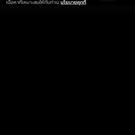
เนื้อหาที่เหมาะสมให้กับท่าน
นโยบายคุกกี้
รับประสบการณ์ที่ดีที่สุดบนแอป
ภาษาไทย
คำถามที่พบบ่อย
แจ้งปัญหาการใช้งาน
ข้อกำหนดและเงื่อนไขการใช้งาน
นโยบายความเป็นส่วนตัว
ติดตามเรา
Version 8.1.0