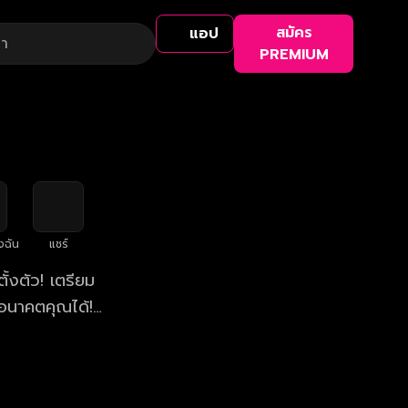
สมัคร
แอป
PREMIUM
งฉัน
แชร์
้งตัว! เตรียม
อนาคตคุณได้!
า 19:45 น.