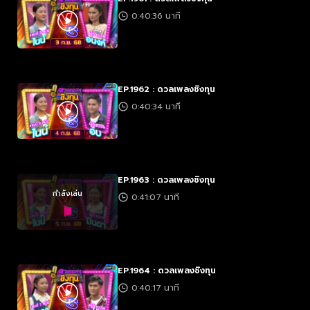
0:40:36 นาที
EP.1962 : ดวลเพลงชิงทุน
0:40:34 นาที
EP.1963 : ดวลเพลงชิงทุน
กำลังเล่น
0:41:07 นาที
EP.1964 : ดวลเพลงชิงทุน
0:40:17 นาที