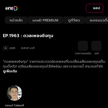
แอป
Playback
/
Mute
หน้าหลัก
oneD PREMIUM
ดูทีวีสด
ละครแนวตั้
Loaded
:
Rate
1.69%
EP.1963 : ดวลเพลงชิงทุน
ท
2025
0:41:07 นาที
รายการของฉัน
แชร์
"ดวลเพลงชิงทุน" รายการประกวดร้องเพลงที่จะเปลี่ยนเสียงของคุณเป็น
ทุนตั้งตัว! เตรียมเสียงของคุณไว้ให้พร้อม เพราะรายการนี้ สามารถทำให้
เสียงของคุณต่อยอดอนาคตคุณได้! ดูย้อนหลังรายการ ดวลเพลงชิงทุน
ดูเพิ่มเติม
ตอนใหม่ล่าสุด ทุกวันจันทร์ - เสาร์ เวลา 19:45 น.
ภคชนก์ โวอ่อนศรี