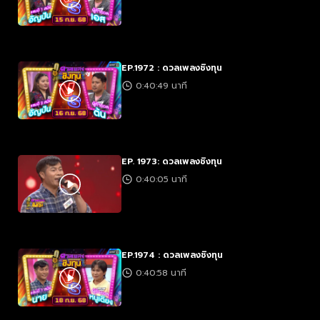
EP.1972 : ดวลเพลงชิงทุน
0:40:49 นาที
EP. 1973: ดวลเพลงชิงทุน
0:40:05 นาที
EP.1974 : ดวลเพลงชิงทุน
0:40:58 นาที