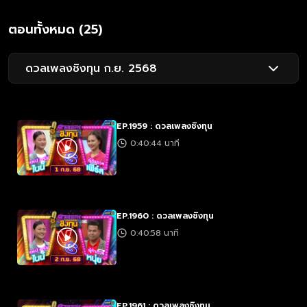
ตอนทั้งหมด (25)
ดวลเพลงชิงทุน ก.ย. 2568
EP.1959 : ดวลเพลงชิงทุน
0:40:44 นาที
EP.1960 : ดวลเพลงชิงทุน
0:40:58 นาที
EP.1961 : ดวลเพลงชิงทุน