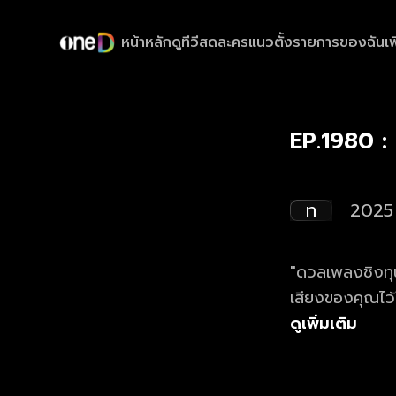
หน้าหลัก
ดูทีวีสด
ละครแนวตั้ง
รายการของฉัน
เพ
EP.1980 :
ท
2025
"ดวลเพลงชิงทุน
เสียงของคุณไว
ดูย้อนหลังรายก
ดูเพิ่มเติม