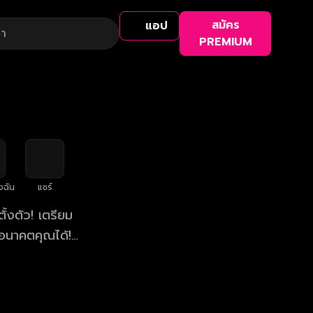
สมัคร
แอป
PREMIUM
งฉัน
แชร์
้งตัว! เตรียม
อนาคตคุณได้!
า 19:45 น.