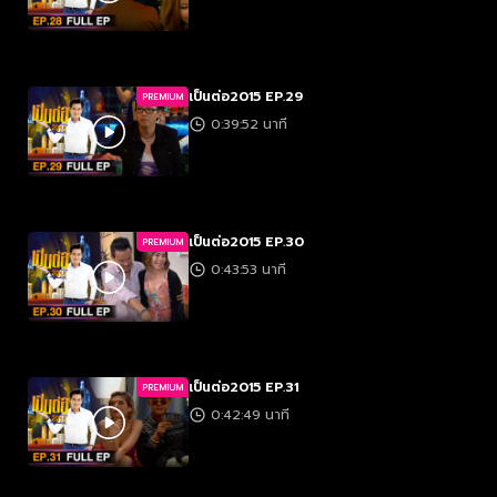
เป็นต่อ2015 EP.29
PREMIUM
0:39:52 นาที
เป็นต่อ2015 EP.30
PREMIUM
0:43:53 นาที
เป็นต่อ2015 EP.31
PREMIUM
0:42:49 นาที