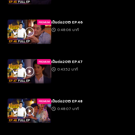
เป็นต่อ2015 EP.46
PREMIUM
0:48:06 นาที
เป็นต่อ2015 EP.47
PREMIUM
0:43:52 นาที
เป็นต่อ2015 EP.48
PREMIUM
0:48:07 นาที