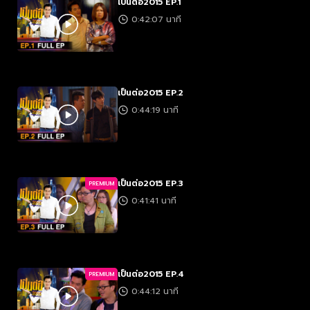
เป็นต่อ2015 EP.1
0:42:07 นาที
เป็นต่อ2015 EP.2
0:44:19 นาที
เป็นต่อ2015 EP.3
PREMIUM
0:41:41 นาที
เป็นต่อ2015 EP.4
PREMIUM
0:44:12 นาที