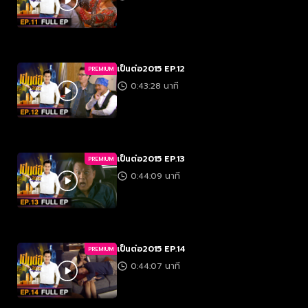
เป็นต่อ2015 EP.12
PREMIUM
0:43:28 นาที
เป็นต่อ2015 EP.13
PREMIUM
0:44:09 นาที
เป็นต่อ2015 EP.14
PREMIUM
0:44:07 นาที