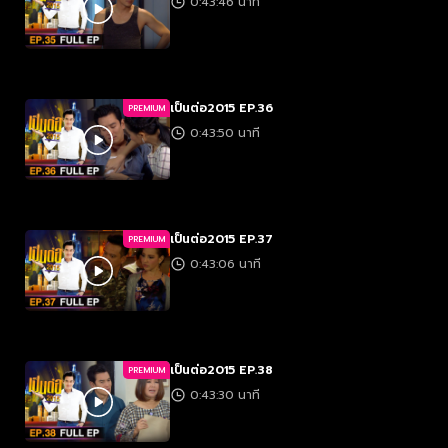
0:43:46 นาที
เป็นต่อ2015 EP.36
PREMIUM
0:43:50 นาที
เป็นต่อ2015 EP.37
PREMIUM
0:43:06 นาที
เป็นต่อ2015 EP.38
PREMIUM
0:43:30 นาที