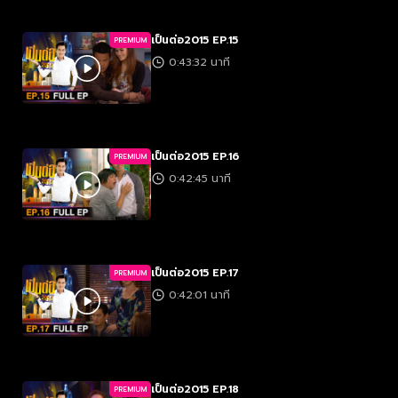
เป็นต่อ2015 EP.15
PREMIUM
0:43:32 นาที
เป็นต่อ2015 EP.16
PREMIUM
0:42:45 นาที
เป็นต่อ2015 EP.17
PREMIUM
0:42:01 นาที
เป็นต่อ2015 EP.18
PREMIUM