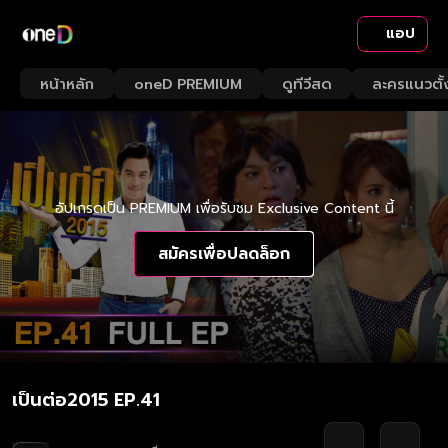
แอป
หน้าหลัก
oneD PREMIUM
ดูทีวีสด
ละครแนวตั้
อัปเกรดเป็น PREMIUM เพื่อรับชม Exclusive Content นี้
สมัครเพื่อปลดล็อก
เป็นต่อ2015 EP.41