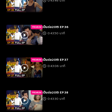
0:43:46 นาที
เป็นต่อ2015 EP.36
PREMIUM
0:43:50 นาที
เป็นต่อ2015 EP.37
PREMIUM
0:43:06 นาที
เป็นต่อ2015 EP.38
PREMIUM
0:43:30 นาที