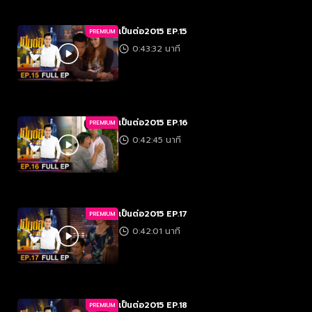
เป็นต่อ2015 EP.15
PREMIUM
0:43:32 นาที
เป็นต่อ2015 EP.16
PREMIUM
0:42:45 นาที
เป็นต่อ2015 EP.17
PREMIUM
0:42:01 นาที
เป็นต่อ2015 EP.18
PREMIUM