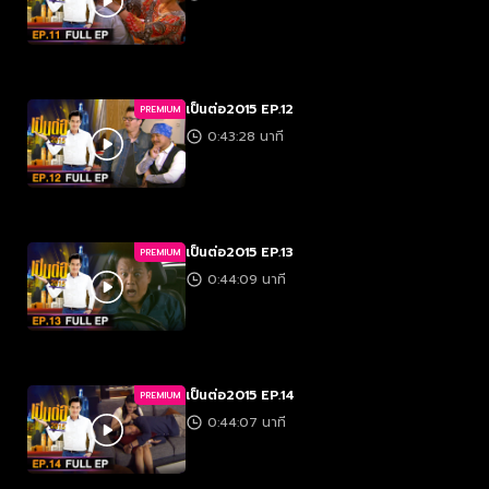
เป็นต่อ2015 EP.12
PREMIUM
0:43:28 นาที
เป็นต่อ2015 EP.13
PREMIUM
0:44:09 นาที
เป็นต่อ2015 EP.14
PREMIUM
0:44:07 นาที