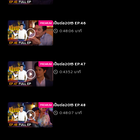
เป็นต่อ2015 EP.46
PREMIUM
0:48:06 นาที
เป็นต่อ2015 EP.47
PREMIUM
0:43:52 นาที
เป็นต่อ2015 EP.48
PREMIUM
0:48:07 นาที