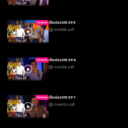
เป็นต่อ2015 EP.5
PREMIUM
0:43:58 นาที
เป็นต่อ2015 EP.6
PREMIUM
0:43:59 นาที
เป็นต่อ2015 EP.7
PREMIUM
0:44:03 นาที