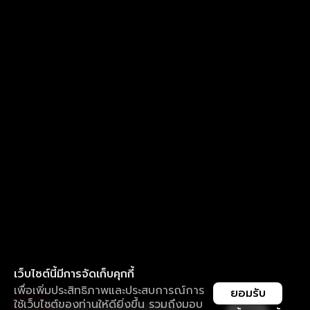
เว็บไซต์นี้มีการจัดเก็บคุกกี้
เพื่อเพิ่มประสิทธิภาพและประสบการณ์การ
ยอมรับ
ใช้เว็บไซต์ของท่านให้ดียิ่งขึ้น รวมถึงมอบ
ใช้งานแอป ลื่นไหลกว่า ไม่มีสะดุด