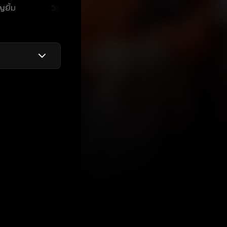
ญยิ้ม
วิชุดา พินดั้ม
กิตติ เชี่ยววงศ์กุล
อู