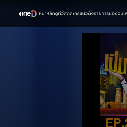
หน้าหลัก
ดูทีวีสด
ละครแนวตั้ง
รายการของฉัน
เพ