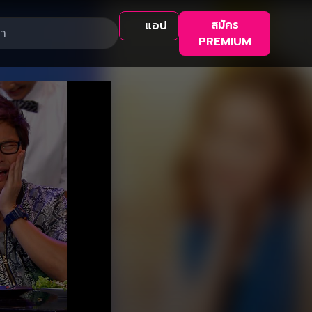
สมัคร
แอป
PREMIUM