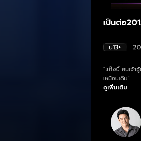
เป็นต่อ20
น13+
20
"แก๊งนี้ คนเจ้า
เหมือนเดิม"
ดูเพิ่มเติม