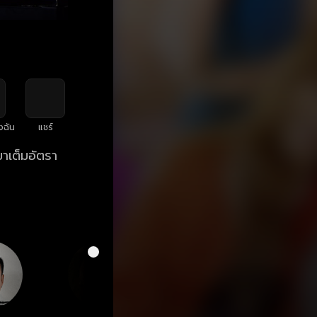
งฉัน
แชร์
มาเต็มอัตรา