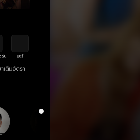
งฉัน
แชร์
มาเต็มอัตรา