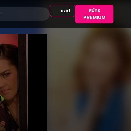
สมัคร
แอป
PREMIUM