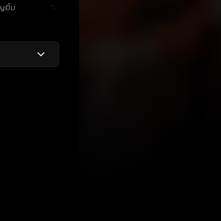
ญยิ้ม
วิชุดา พินดั้ม
กิตติ เชี่ยววงศ์กุล
อู