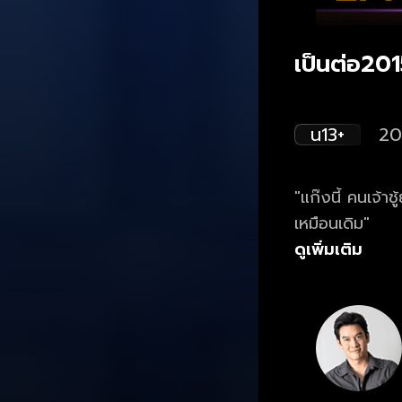
เป็นต่อ201
น13+
20
"แก๊งนี้ คนเจ้า
เหมือนเดิม"
ดูเพิ่มเติม