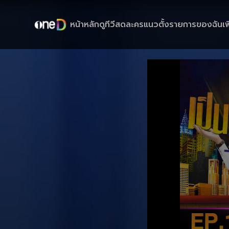
หน้าหลัก
ดูทีวีสด
ละครแนวตั้ง
รายการของฉัน
เพ